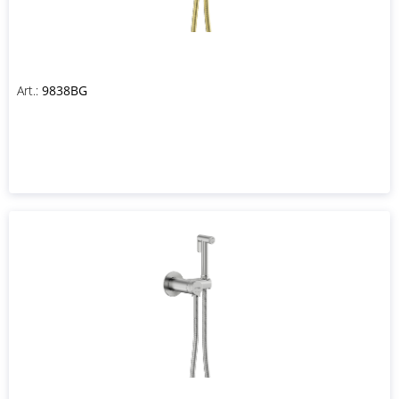
Art.:
9838BG