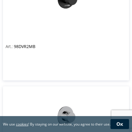
Art.:
98DVR2MB
Ок
We use
cookies
! By staying on our website, you agree to their use.